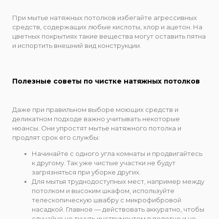
При мытье натяжных потолков избегайте агрессивных
средств, содержащих любые кислоты, хлор и ацетон. На
цветных покрытиях такие вещества могут оставить пятна
и испортить внешний вид конструкции.
Полезные советы по чистке натяжных потолков
Даже при правильном выборе моющих средств и
деликатном подходе важно учитывать некоторые
нюансы. Они упростят мытье натяжного потолка и
продлят срок его службы:
Начинайте с одного угла комнаты и продвигайтесь
к другому. Так уже чистые участки не будут
загрязняться при уборке других.
Для мытья труднодоступных мест, например между
потолком и высоким шкафом, используйте
телескопическую швабру с микрофибровой
насадкой. Главное — действовать аккуратно, чтобы
случайно не ткнуть инструментом в полотно и не