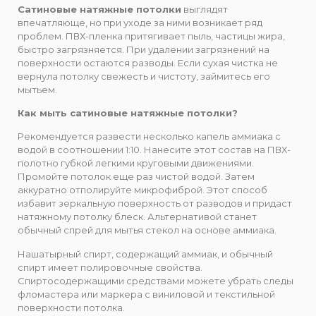
Сатиновые натяжные потолки
выглядят
впечатляюще, но при уходе за ними возникает ряд
проблем. ПВХ-пленка притягивает пыль, частицы жира,
быстро загрязняется. При удалении загрязнений на
поверхности остаются разводы. Если сухая чистка не
вернула потолку свежесть и чистоту, займитесь его
мытьем.
Как мыть сатиновые натяжные потолки?
Рекомендуется развести несколько капель аммиака с
водой в соотношении 1:10. Нанесите этот состав на ПВХ-
полотно губкой легкими круговыми движениями.
Промойте потолок еще раз чистой водой. Затем
аккуратно отполируйте микрофиброй. Этот способ
избавит зеркальную поверхность от разводов и придаст
натяжному потолку блеск. Альтернативой станет
обычный спрей для мытья стекол на основе аммиака.
Нашатырный спирт, содержащий аммиак, и обычный
спирт имеет полировочные свойства.
Спиртосодержащими средствами можете убрать следы
фломастера или маркера с виниловой и текстильной
поверхности потолка.