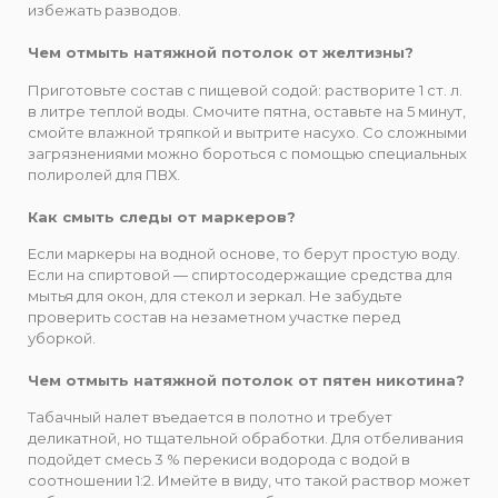
избежать разводов.
Чем отмыть натяжной потолок от желтизны?
Приготовьте состав с пищевой содой: растворите 1 ст. л.
в литре теплой воды. Смочите пятна, оставьте на 5 минут,
смойте влажной тряпкой и вытрите насухо. Со сложными
загрязнениями можно бороться с помощью специальных
полиролей для ПВХ.
Как смыть следы от маркеров?
Если маркеры на водной основе, то берут простую воду.
Если на спиртовой ― спиртосодержащие средства для
мытья для окон, для стекол и зеркал. Не забудьте
проверить состав на незаметном участке перед
уборкой.
Чем отмыть натяжной потолок от пятен никотина?
Табачный налет въедается в полотно и требует
деликатной, но тщательной обработки. Для отбеливания
подойдет смесь 3 % перекиси водорода с водой в
соотношении 1:2. Имейте в виду, что такой раствор может