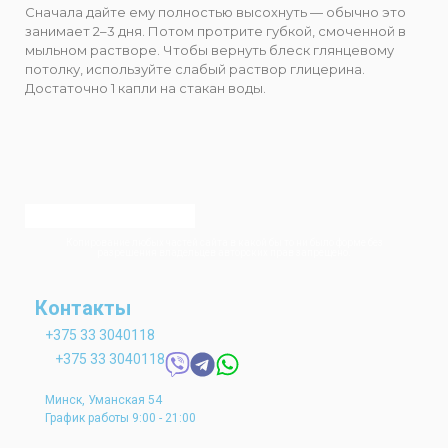
Сначала дайте ему полностью высохнуть — обычно это
занимает 2–3 дня. Потом протрите губкой, смоченной в
мыльном растворе. Чтобы вернуть блеск глянцевому
потолку, используйте слабый раствор глицерина.
Достаточно 1 капли на стакан воды.
Копирование любых частей сайта в какой бы то ни было форме без
разрешения владельцев авторских прав запрещено.
Контакты
+375 33 3040118
+375 33 3040118
Минск, Уманская 54
График работы 9:00 - 21:00