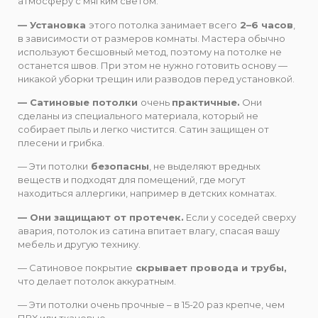
атмосферу с мягким светом.
— Установка
этого потолка занимает всего
2–6 часов
,
в зависимости от размеров комнаты. Мастера обычно
используют бесшовный метод, поэтому на потолке не
останется швов. При этом не нужно готовить основу —
никакой уборки трещин или разводов перед установкой.
— Сатиновые потолки
очень
практичные.
Они
сделаны из специального материала, который не
собирает пыль и легко чистится. Сатин защищен от
плесени и грибка.
— Эти потолки
безопасны
, не выделяют вредных
веществ и подходят для помещений, где могут
находиться аллергики, например в детских комнатах.
— Они защищают от протечек.
Если у соседей сверху
авария, потолок из сатина впитает влагу, спасая вашу
мебель и другую технику.
— Сатиновое покрытие
скрывает провода и трубы,
что делает потолок аккуратным.
— Эти потолки очень прочные – в 15-20 раз крепче, чем