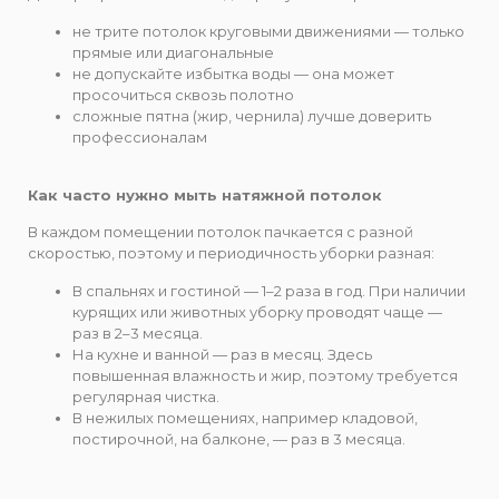
не трите потолок круговыми движениями — только
прямые или диагональные
не допускайте избытка воды — она может
просочиться сквозь полотно
сложные пятна (жир, чернила) лучше доверить
профессионалам
Как часто нужно мыть натяжной потолок
В каждом помещении потолок пачкается с разной
скоростью, поэтому и периодичность уборки разная:
В спальнях и гостиной — 1–2 раза в год. При наличии
курящих или животных уборку проводят чаще —
раз в 2–3 месяца.
На кухне и ванной — раз в месяц. Здесь
повышенная влажность и жир, поэтому требуется
регулярная чистка.
В нежилых помещениях, например кладовой,
постирочной, на балконе, — раз в 3 месяца.