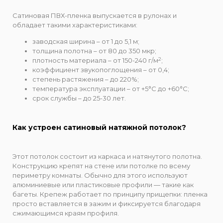
Сатиновая ПВХ-пленка выпускается в рулонах и
обладает такими характеристиками:
заводская ширина – от 1 до 5,1 м;
толщина полотна – от 80 до 350 мкр;
2
плотность материала – от 150-240 г/м
;
коэффициент звукопоглощения – от 0,4;
степень растяжения – до 220%;
температура эксплуатации – от +5°C до +60°C;
срок службы – до 25-30 лет.
Как устроен сатиновый натяжной потолок?
Этот потолок состоит из каркаса и натянутого полотна.
Конструкцию крепят на стене или потолке по всему
периметру комнаты. Обычно для этого используют
алюминиевые или пластиковые профили — такие как
багеты. Крепеж работает по принципу прищепки: пленка
просто вставляется в зажим и фиксируется благодаря
сжимающимся краям профиля.