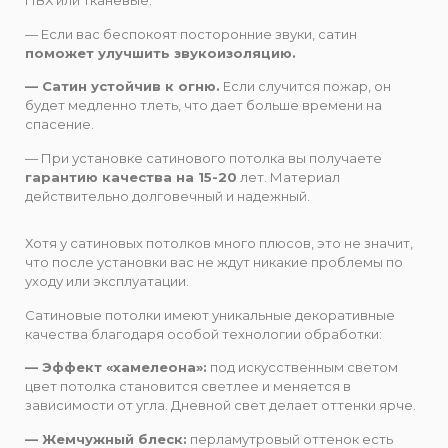
ПВХ или тканевые.
— Если вас беспокоят посторонние звуки, сатин
поможет улучшить звукоизоляцию.
— Сатин устойчив к огню.
Если случится пожар, он
будет медленно тлеть, что дает больше времени на
спасение.
— При установке сатинового потолка вы получаете
гарантию качества на 15-20
лет. Материал
действительно долговечный и надежный.
Хотя у сатиновых потолков много плюсов, это не значит,
что после установки вас не ждут никакие проблемы по
уходу или эксплуатации.
Сатиновые потолки имеют уникальные декоративные
качества благодаря особой технологии обработки:
— Эффект «хамелеона»:
под искусственным светом
цвет потолка становится светлее и меняется в
зависимости от угла. Дневной свет делает оттенки ярче.
— Жемчужный блеск:
перламутровый оттенок есть