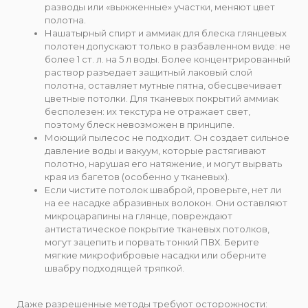
разводы или «выжженные» участки, меняют цвет
полотна.
Нашатырный спирт и аммиак для блеска глянцевых
полотен допускают только в разбавленном виде: не
более 1 ст. л. на 5 л воды. Более концентрированный
раствор разъедает защитный лаковый слой
полотна, оставляет мутные пятна, обесцвечивает
цветные потолки. Для тканевых покрытий аммиак
бесполезен: их текстура не отражает свет,
поэтому блеск невозможен в принципе.
Моющий пылесос не подходит. Он создает сильное
давление воды и вакуум, которые растягивают
полотно, нарушая его натяжение, и могут вырвать
края из багетов (особенно у тканевых).
Если чистите потолок шваброй, проверьте, нет ли
на ее насадке абразивных волокон. Они оставляют
микроцарапины на глянце, повреждают
антистатическое покрытие тканевых потолков,
могут зацепить и порвать тонкий ПВХ. Берите
мягкие микрофибровые насадки или оберните
швабру подходящей тряпкой.
Даже разрешенные методы требуют осторожности: