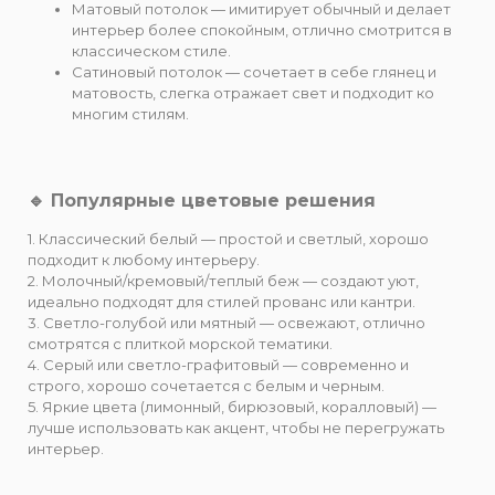
Матовый потолок — имитирует обычный и делает
интерьер более спокойным, отлично смотрится в
классическом стиле.
Сатиновый потолок — сочетает в себе глянец и
матовость, слегка отражает свет и подходит ко
многим стилям.
🔹 Популярные цветовые решения
1. Классический белый — простой и светлый, хорошо
подходит к любому интерьеру.
2. Молочный/кремовый/теплый беж — создают уют,
идеально подходят для стилей прованс или кантри.
3. Светло-голубой или мятный — освежают, отлично
смотрятся с плиткой морской тематики.
4. Серый или светло-графитовый — современно и
строго, хорошо сочетается с белым и черным.
5. Яркие цвета (лимонный, бирюзовый, коралловый) —
лучше использовать как акцент, чтобы не перегружать
интерьер.