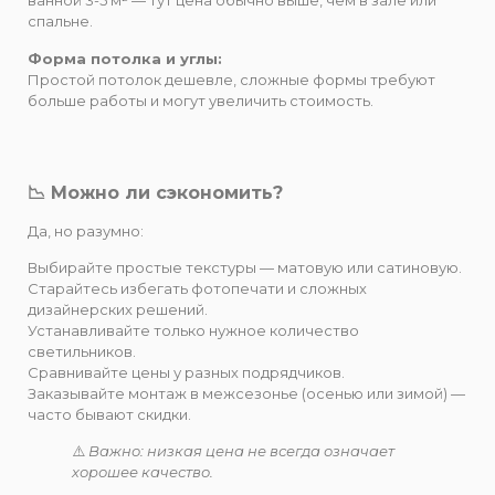
ванной 3-5 м² — тут цена обычно выше, чем в зале или
спальне.
Форма потолка и углы:
Простой потолок дешевле, сложные формы требуют
больше работы и могут увеличить стоимость.
📉 Можно ли сэкономить?
Да, но разумно:
Выбирайте простые текстуры — матовую или сатиновую.
Старайтесь избегать фотопечати и сложных
дизайнерских решений.
Устанавливайте только нужное количество
светильников.
Сравнивайте цены у разных подрядчиков.
Заказывайте монтаж в межсезонье (осенью или зимой) —
часто бывают скидки.
⚠️
Важно: низкая цена не всегда означает
хорошее качество.