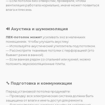
— Если потолок без отверстий, проверьте, чтобы
вентиляция работала нормально, иначе может появиться
влага и плесень.
🔊 Акустика и шумоизоляция
ПВХ-потолок может
усиливать эхо в маленьких
помещениях. Чтобы улучшить акустику:
— Используйте акустический утеплитель под потолком.
— Рассмотрите тканевые потолки с перфорацией (это
бывает реже в ванной).
— Если ванная рядом со спальней или кухней, можно
положить звукоизоляционные плиты.
🔧 Подготовка и коммуникации
Перед установкой потолка продумайте:
— Проводку: вся электрическая система должна быть
защищена от влаги и иметь доступ для ремонта.
— Датчики протечек: система защиты от затопления