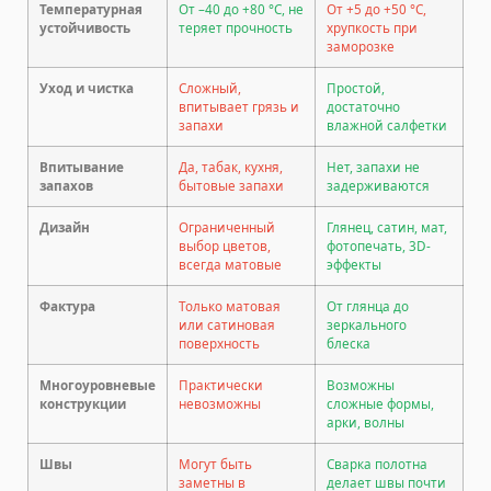
Температурная
От –40 до +80 °C, не
От +5 до +50 °C,
устойчивость
теряет прочность
хрупкость при
заморозке
Уход и чистка
Сложный,
Простой,
впитывает грязь и
достаточно
запахи
влажной салфетки
Впитывание
Да, табак, кухня,
Нет, запахи не
запахов
бытовые запахи
задерживаются
Дизайн
Ограниченный
Глянец, сатин, мат,
выбор цветов,
фотопечать, 3D-
всегда матовые
эффекты
Фактура
Только матовая
От глянца до
или сатиновая
зеркального
поверхность
блеска
Многоуровневые
Практически
Возможны
конструкции
невозможны
сложные формы,
арки, волны
Швы
Могут быть
Сварка полотна
заметны в
делает швы почти