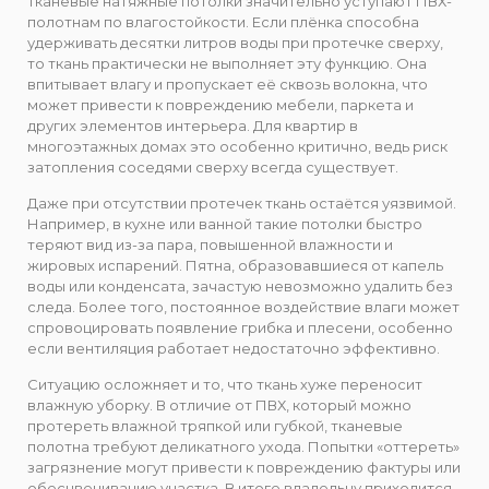
Тканевые натяжные потолки значительно уступают ПВХ-
полотнам по влагостойкости. Если плёнка способна
удерживать десятки литров воды при протечке сверху,
то ткань практически не выполняет эту функцию. Она
впитывает влагу и пропускает её сквозь волокна, что
может привести к повреждению мебели, паркета и
других элементов интерьера. Для квартир в
многоэтажных домах это особенно критично, ведь риск
затопления соседями сверху всегда существует.
Даже при отсутствии протечек ткань остаётся уязвимой.
Например, в кухне или ванной такие потолки быстро
теряют вид из-за пара, повышенной влажности и
жировых испарений. Пятна, образовавшиеся от капель
воды или конденсата, зачастую невозможно удалить без
следа. Более того, постоянное воздействие влаги может
спровоцировать появление грибка и плесени, особенно
если вентиляция работает недостаточно эффективно.
Ситуацию осложняет и то, что ткань хуже переносит
влажную уборку. В отличие от ПВХ, который можно
протереть влажной тряпкой или губкой, тканевые
полотна требуют деликатного ухода. Попытки «оттереть»
загрязнение могут привести к повреждению фактуры или
обесцвечиванию участка. В итоге владельцу приходится