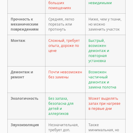
больших
невидимыми
помещениях
Прочность к
Средняя, легко
Ниже, чем у ткани,
механическим
порезать или
но можно
повреждениям
проткнуть
заменить участок
Монтаж
Сложный, требует
Быстрый,
опыта, дороже по
возможен
цене
демонтаж и
повторная
установка
Демонтаж и
Почти невозможен
Возможен
ремонт
без замены
частичный
демонтаж и
замена полотна
Экологичность
Без запаха,
Может выделять
безопасна для
запах при нагреве
детей и
в первые дни
аллергиков
Звукоизоляция
Незначительная,
Также
требует доп.
минимальная, но