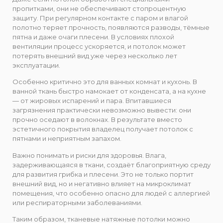
пропитками, они не обеспечивают стопроцентную
защиту. При регулярном контакте с паром и влагой
полотно теряет прочность, появляются разводы, тёмные
пятна и даже очаги плесени. В условиях плохой
вентиляции процесс ускоряется, и потолок может
потерять внешний вид уже через несколько лет
эксплуатации.
Особенно критично это для ванных комнат и кухонь. В
ванной ткань быстро намокает от конденсата, а на кухне
— от жировых испарений и пара. Впитавшиеся
загрязнения практически невозможно вывести: они
прочно оседают в волокнах. В результате вместо
эстетичного покрытия владелец получает потолок с
пятнами и неприятным запахом.
Важно понимать и риски для здоровья. Влага,
задерживающаяся в ткани, создаёт благоприятную среду
для развития грибка и плесени. Это не только портит
внешний вид, но и негативно влияет на микроклимат
помещения, что особенно опасно для людей с аллергией
или респираторными заболеваниями.
Таким образом, тканевые натяжные потолки можно