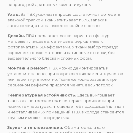
непригодной для ванных комнат и кухонь.
Уход.
За ПВХ ухаживать проще: достаточно протереть
влажной тряпкой. Ткань впитывает пыль, запахи и
загрязнения, а пятна вывести крайне сложно.
Дизайн.
ПВХ предлагает сотни вариантов фактур —
матовые, глянцевые, сатиновые, зеркальные, с
фотопечатью и 3D-эффектами. У ткани выбор гораздо
скромнее: только матовые и сатиновые оттенки, без
выразительного блеска и сложных форм.
Монтаж и ремонт.
ПВХ можно демонтировать и
установить заново, при повреждениях заменить участок
или перетянуть полотно. Ткань же «одноразовая»: при
серьёзном дефекте придётся менять весь потолок.
Температурная устойчивость.
Здесь выигрывает
ткань: она не трескается и не теряет прочности при
низких температурах, что делает её подходящей для дач
и неотапливаемых помещений. ПВХ в холоде становится
хрупким и может повредиться.
Звуко- и теплоизоляция.
Оба материала дают