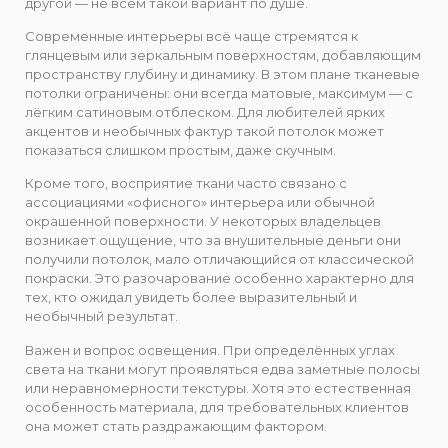
другой — не всем такой вариант по душе.
Современные интерьеры всё чаще стремятся к
глянцевым или зеркальным поверхностям, добавляющим
пространству глубину и динамику. В этом плане тканевые
потолки ограничены: они всегда матовые, максимум — с
лёгким сатиновым отблеском. Для любителей ярких
акцентов и необычных фактур такой потолок может
показаться слишком простым, даже скучным.
Кроме того, восприятие ткани часто связано с
ассоциациями «офисного» интерьера или обычной
окрашенной поверхности. У некоторых владельцев
возникает ощущение, что за внушительные деньги они
получили потолок, мало отличающийся от классической
покраски. Это разочарование особенно характерно для
тех, кто ожидал увидеть более выразительный и
необычный результат.
Важен и вопрос освещения. При определённых углах
света на ткани могут проявляться едва заметные полосы
или неравномерности текстуры. Хотя это естественная
особенность материала, для требовательных клиентов
она может стать раздражающим фактором.