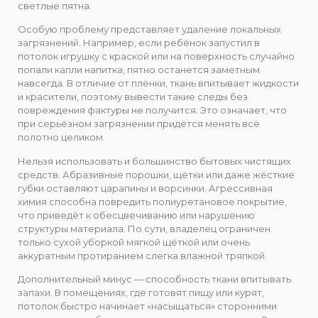
светлые пятна.
Особую проблему представляет удаление локальных
загрязнений. Например, если ребёнок запустил в
потолок игрушку с краской или на поверхность случайно
попали капли напитка, пятно останется заметным
навсегда. В отличие от плёнки, ткань впитывает жидкости
и красители, поэтому вывести такие следы без
повреждения фактуры не получится. Это означает, что
при серьёзном загрязнении придётся менять всё
полотно целиком.
Нельзя использовать и большинство бытовых чистящих
средств. Абразивные порошки, щётки или даже жёсткие
губки оставляют царапины и ворсинки. Агрессивная
химия способна повредить полиуретановое покрытие,
что приведёт к обесцвечиванию или нарушению
структуры материала. По сути, владелец ограничен
только сухой уборкой мягкой щёткой или очень
аккуратным протиранием слегка влажной тряпкой.
Дополнительный минус — способность ткани впитывать
запахи. В помещениях, где готовят пищу или курят,
потолок быстро начинает «насыщаться» сторонними