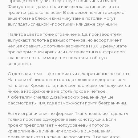
Прежде всего, у них отсутствует привычный глянец.
Фактура всегда матовая или слегка сатиновая, и это
нравится далеко не всем. В современном интерьере с
акцентом на блеск и динамику такие потолки могут
выглядеть слишком «простыми» или даже скучными.
Палитра цветов тоже ограничена. Да, производители
выпускают полотна разных оттенков, но ассортимент
нельзя сравнить с сотнями вариантов ПВХ. В результате
при оформлении ярких или нестандартных интерьеров
тканевые потолки могут не вписаться в общую
концепцию.
Отдельная тема — фотопечать и декоративные эффекты.
На ткани её выполнить гораздо сложнее и дороже, чем
на плёнке. Кроме того, насыщенность цветов получается
ниже, а изображение не столь яркое и чёткое.
Любителям смелых дизайнерских решений лучше
рассмотреть ПВХ, где возможности почти безграничны.
Есть и ограничения по формам. Ткань позволяет сделать
только простые одноуровневые конструкции. Если
проект предполагает многоуровневый потолок,
криволинейные линии или сложные 3D-решения,
реализовать это на ткани не получится. В результате