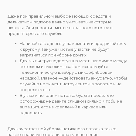
Даже при правильном выборе моющих средств и
деликатном подходе важно учитывать некоторые
нюансы. Они упростят мытье натяжного потолка и
продлят срок его службы:
Начинайте с одного угла комнаты и продвигайтесь
к другому. Так уже чистые участки не будут
загрязняться при уборке других.
Для мытья труднодоступных мест, например между
потолком и высоким шкафом, используйте
телескопическую швабру с микрофибровой
насадкой. Главное — действовать аккуратно, чтобы
случайно не ткнуть инструментом в полотно и не
повредить его.
В углах и по краям потолка будьте предельно
осторожны: не давите слишком сильно, чтобы не
вытащить его из креплений в каркасе или
надорвать.
Для качественной уборки натяжного потолка также
важно правильно организовать освещение.