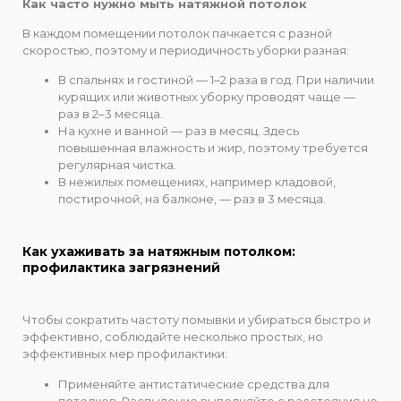
Как часто нужно мыть натяжной потолок
В каждом помещении потолок пачкается с разной
скоростью, поэтому и периодичность уборки разная:
В спальнях и гостиной — 1–2 раза в год. При наличии
курящих или животных уборку проводят чаще —
раз в 2–3 месяца.
На кухне и ванной — раз в месяц. Здесь
повышенная влажность и жир, поэтому требуется
регулярная чистка.
В нежилых помещениях, например кладовой,
постирочной, на балконе, — раз в 3 месяца.
Как ухаживать за натяжным потолком:
профилактика загрязнений
Чтобы сократить частоту помывки и убираться быстро и
эффективно, соблюдайте несколько простых, но
эффективных мер профилактики:
Применяйте антистатические средства для
потолков. Распыление выполняйте с расстояния не