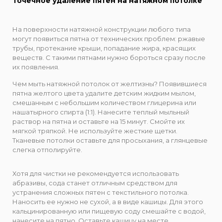
Точечное удаление пятен на натяжном потолке
На поверхности натяжной конструкции любого типа
могут появиться пятна от технических проблем: ржавые
трубы, протекание крыши, попадание жира, красящих
веществ. С такими пятнами нужно бороться сразу после
их появления.
Чем мыть натяжной потолок от желтизны? Появившиеся
пятна желтого цвета удалите детским жидким мылом,
смешанным с небольшим количеством глицерина или
нашатырного спирта (1:1). Нанесите теплый мыльный
раствор на пятна и оставьте на 15 минут. Смойте их
мягкой тряпкой. Не используйте жесткие щетки.
Тканевые потолки оставьте для просыхания, а глянцевые
слегка отполируйте.
Хотя для чистки не рекомендуется использовать
абразивы, сода станет отличным средством для
устранения сложных пятен с текстильного потолка.
Наносить ее нужно не сухой, а в виде кашицы. Для этого
кальцинированную или пищевую соду смешайте с водой,
нанесите на пятно. Оставьте кашицу на месте