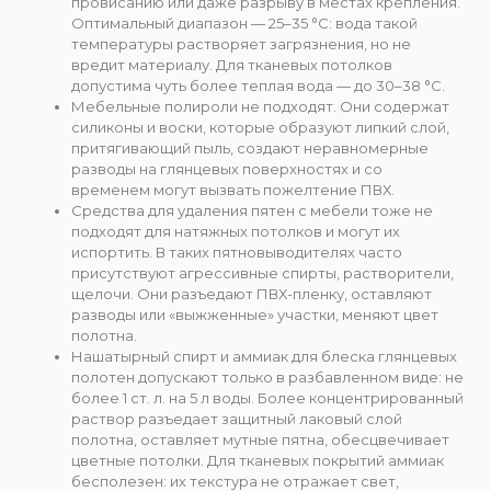
провисанию или даже разрыву в местах крепления.
Оптимальный диапазон — 25–35 °C: вода такой
температуры растворяет загрязнения, но не
вредит материалу. Для тканевых потолков
допустима чуть более теплая вода — до 30–38 °C.
Мебельные полироли не подходят. Они содержат
силиконы и воски, которые образуют липкий слой,
притягивающий пыль, создают неравномерные
разводы на глянцевых поверхностях и со
временем могут вызвать пожелтение ПВХ.
Средства для удаления пятен с мебели тоже не
подходят для натяжных потолков и могут их
испортить. В таких пятновыводителях часто
присутствуют агрессивные спирты, растворители,
щелочи. Они разъедают ПВХ-пленку, оставляют
разводы или «выжженные» участки, меняют цвет
полотна.
Нашатырный спирт и аммиак для блеска глянцевых
полотен допускают только в разбавленном виде: не
более 1 ст. л. на 5 л воды. Более концентрированный
раствор разъедает защитный лаковый слой
полотна, оставляет мутные пятна, обесцвечивает
цветные потолки. Для тканевых покрытий аммиак
бесполезен: их текстура не отражает свет,