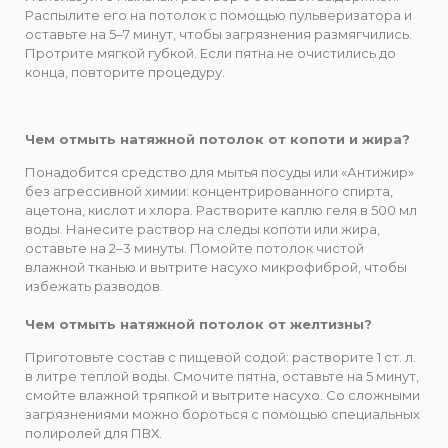
Распылите его на потолок с помощью пульверизатора и
оставьте на 5–7 минут, чтобы загрязнения размягчились.
Протрите мягкой губкой. Если пятна не очистились до
конца, повторите процедуру.
Чем отмыть натяжной потолок от копоти и жира?
Понадобится средство для мытья посуды или «Антижир»
без агрессивной химии: концентрированного спирта,
ацетона, кислот и хлора. Растворите каплю геля в 500 мл
воды. Нанесите раствор на следы копоти или жира,
оставьте на 2–3 минуты. Помойте потолок чистой
влажной тканью и вытрите насухо микрофиброй, чтобы
избежать разводов.
Чем отмыть натяжной потолок от желтизны?
Приготовьте состав с пищевой содой: растворите 1 ст. л.
в литре теплой воды. Смочите пятна, оставьте на 5 минут,
смойте влажной тряпкой и вытрите насухо. Со сложными
загрязнениями можно бороться с помощью специальных
полиролей для ПВХ.