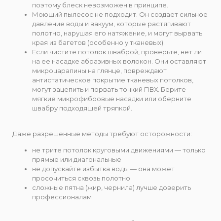
поэтому блеск невозможен в принципе.
Моющий пылесос не подходит. Он создает сильное
давление воды и вакуум, которые растягивают
полотно, нарушая его натяжение, и могут вырвать
края из багетов (особенно у тканевых).
Если чистите потолок шваброй, проверьте, нет ли
на ее насадке абразивных волокон. Они оставляют
микроцарапины на глянце, повреждают
антистатическое покрытие тканевых потолков,
могут зацепить и порвать тонкий ПВХ. Берите
мягкие микрофибровые насадки или оберните
швабру подходящей тряпкой.
Даже разрешенные методы требуют осторожности:
не трите потолок круговыми движениями — только
прямые или диагональные
не допускайте избытка воды — она может
просочиться сквозь полотно
сложные пятна (жир, чернила) лучше доверить
профессионалам