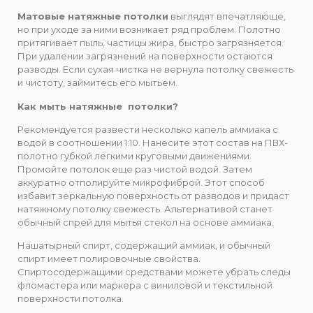
Матовые натяжные потолки
выглядят впечатляюще,
но при уходе за ними возникает ряд проблем. Полотно
притягивает пыль, частицы жира, быстро загрязняется.
При удалении загрязнений на поверхности остаются
разводы. Если сухая чистка не вернула потолку свежесть
и чистоту, займитесь его мытьем.
Как мыть натяжные потолки?
Рекомендуется развести несколько капель аммиака с
водой в соотношении 1:10. Нанесите этот состав на ПВХ-
полотно губкой легкими круговыми движениями.
Промойте потолок еще раз чистой водой. Затем
аккуратно отполируйте микрофиброй. Этот способ
избавит зеркальную поверхность от разводов и придаст
натяжному потолку свежесть. Альтернативой станет
обычный спрей для мытья стекол на основе аммиака.
Нашатырный спирт, содержащий аммиак, и обычный
спирт имеет полировочные свойства.
Спиртосодержащими средствами можете убрать следы
фломастера или маркера с виниловой и текстильной
поверхности потолка.