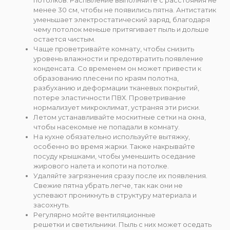
менее 30 см, чтобы не появились пятна. Антистатик
уменьшает электростатический заряд, благодаря
чему потолок меньше притягивает пыль и дольше
остается чистым.
Чаще проветривайте комнату, чтобы снизить
уровень влажности и предотвратить появление
конденсата. Со временем он может привести к
образованию плесени по краям полотна,
разбуханию и деформации тканевых покрытий,
потере эластичности ПВХ. Проветривание
нормализует микроклимат, устраняя эти риски.
Летом устанавливайте москитные сетки на окна,
чтобы насекомые не попадали в комнату.
На кухне обязательно используйте вытяжку,
особенно во время жарки. Также накрывайте
посуду крышками, чтобы уменьшить оседание
жирового налета и копоти на потолке.
Удаляйте загрязнения сразу после их появления.
Свежие пятна убрать легче, так как они не
успевают проникнуть в структуру материала и
засохнуть.
Регулярно мойте вентиляционные
решетки и светильники. Пыль с них может оседать